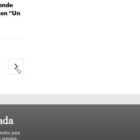
ende
 en “Un
ada
pertos para
da semana.