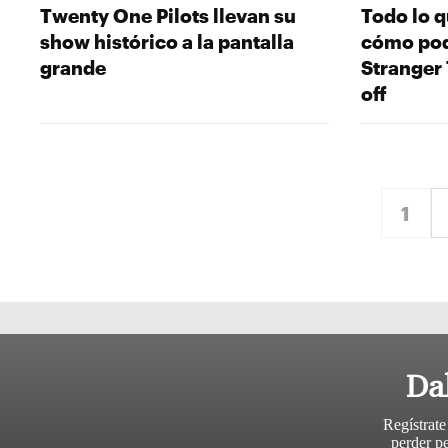
Twenty One Pilots llevan su
Todo lo 
show histórico a la pantalla
cómo pod
grande
Stranger 
off
Sigui
1
Da
Regístrate
perder pe