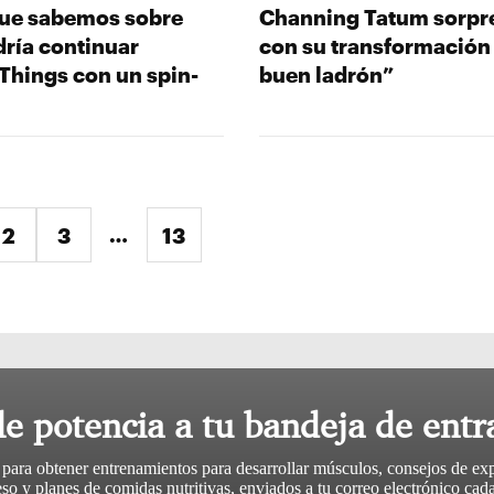
que sabemos sobre
Channing Tatum sorpr
ría continuar
con su transformación
Things con un spin-
buen ladrón”
…
ente »
2
3
13
le potencia a tu bandeja de entr
 para obtener entrenamientos para desarrollar músculos, consejos de ex
so y planes de comidas nutritivas, enviados a tu correo electrónico ca