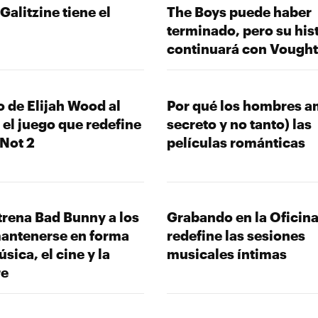
Galitzine tiene el
The Boys puede haber
terminado, pero su his
continuará con Vought
o de Elijah Wood al
Por qué los hombres a
 el juego que redefine
secreto y no tanto) las
 Not 2
películas románticas
rena Bad Bunny a los
Grabando en la Oficin
mantenerse en forma
redefine las sesiones
sica, el cine y la
musicales íntimas
re