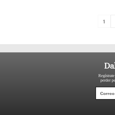
Sigui
1
Da
Regístrate
perder pe