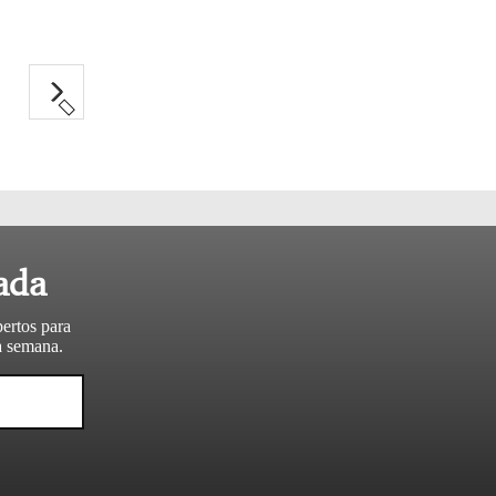
ada
pertos para
da semana.