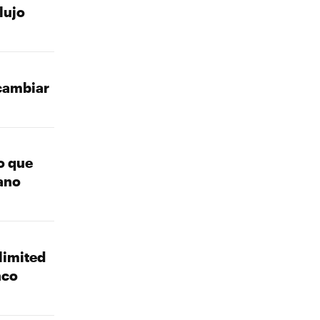
lujo
 cambiar
o que
bano
limited
nco