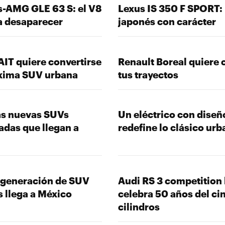
-AMG GLE 63 S: el V8
Lexus IS 350 F SPORT: 
 a desaparecer
japonés con carácter
AIT quiere convertirse
Renault Boreal quiere
óxima SUV urbana
tus trayectos
las nuevas SUVs
Un eléctrico con diseñ
cadas que llegan a
redefine lo clásico ur
 generación de SUV
Audi RS 3 competition 
s llega a México
celebra 50 años del ci
cilindros