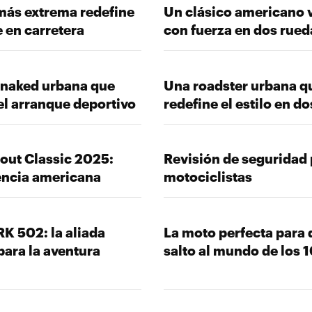
más extrema redefine
Un clásico americano 
e en carretera
con fuerza en dos rued
 naked urbana que
Una roadster urbana q
el arranque deportivo
redefine el estilo en d
out Classic 2025:
Revisión de seguridad 
encia americana
motociclistas
RK 502: la aliada
La moto perfecta para d
para la aventura
salto al mundo de los