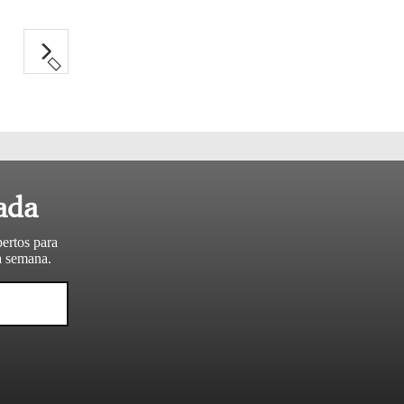
ada
pertos para
da semana.