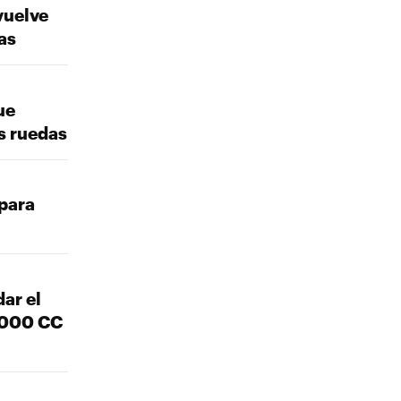
vuelve
as
ue
os ruedas
para
ar el
 1000 CC