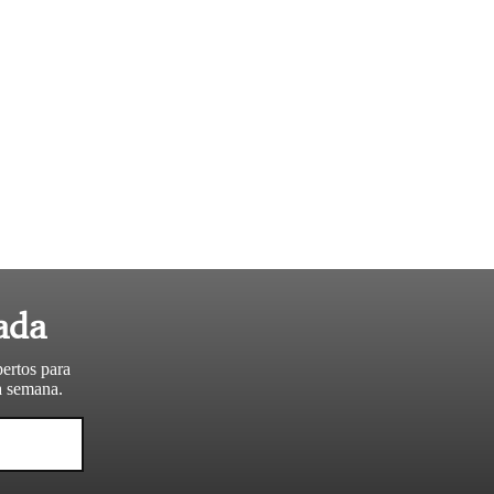
ada
pertos para
da semana.