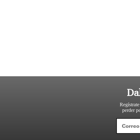
Da
Regístrate
perder pe