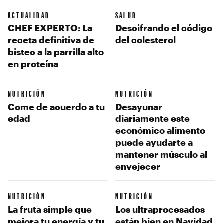
ACTUALIDAD
SALUD
CHEF EXPERTO: La
Descifrando el código
receta definitiva de
del colesterol
bistec a la parrilla alto
en proteína
NUTRICIÓN
NUTRICIÓN
Come de acuerdo a tu
Desayunar
edad
diariamente este
económico alimento
puede ayudarte a
mantener músculo al
envejecer
NUTRICIÓN
NUTRICIÓN
La fruta simple que
Los ultraprocesados
mejora tu energía y tu
están bien en Navidad