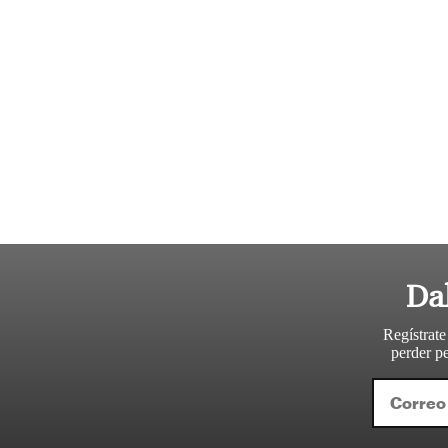
Da
Regístrate
perder pe