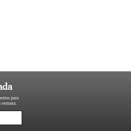
ada
pertos para
da semana.