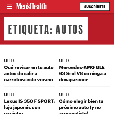
SUSCRÍBETE
ETIQUETA:
AUTOS
AUTOS
AUTOS
Qué revisar en tu auto
Mercedes-AMG GLE
antes de salir a
63 S: el V8 se niega a
carretera este verano
desaparecer
AUTOS
AUTOS
Lexus IS 350 F SPORT:
Cómo elegir bien tu
lujo japonés con
próximo auto (y no
carácter
arrepentirte)