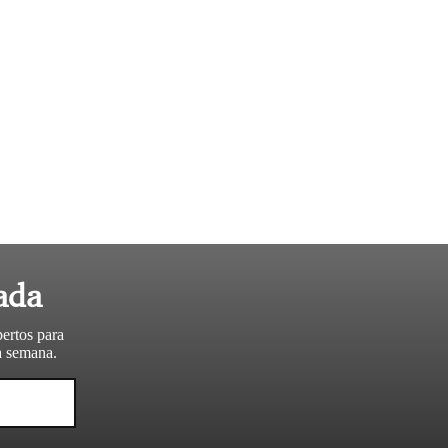
ada
pertos para
da semana.