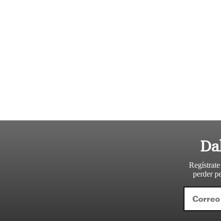
Da
Regístrate
perder pe