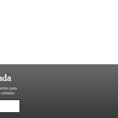
ada
pertos para
da semana.