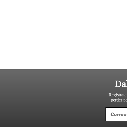
Da
Regístrate
perder pe