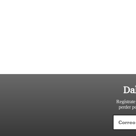
Da
Regístrate
perder pe