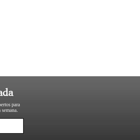
ada
pertos para
da semana.