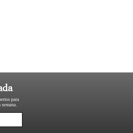
ada
pertos para
da semana.