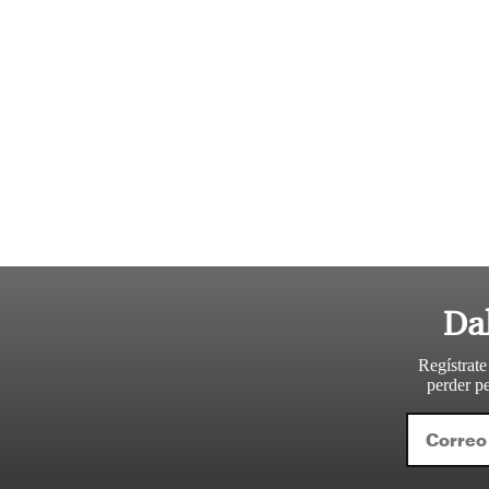
Da
Regístrate
perder pe