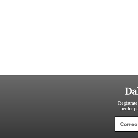
Da
Regístrate
perder pe