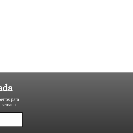
ada
pertos para
da semana.