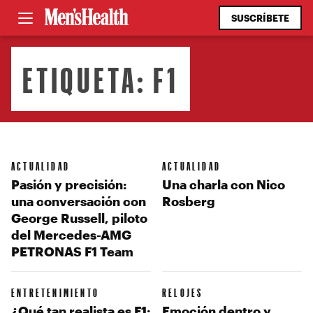
SUSCRÍBETE
ETIQUETA:
F1
ACTUALIDAD
ACTUALIDAD
Pasión y precisión:
Una charla con Nico
una conversación con
Rosberg
George Russell, piloto
del Mercedes-AMG
PETRONAS F1 Team
ENTRETENIMIENTO
RELOJES
¿Qué tan realista es F1:
Emoción dentro y