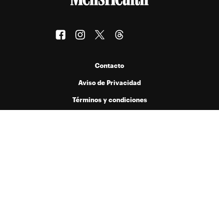
Contacto
Aviso de Privacidad
Términos y condiciones
Publicado por Menta Comunicación y Medios S.A. de C.V. bajo licencia
de Hearst Digital Media, Inc. Prohibida la reproducción de cualquier
forma en cualquier idioma, total o parcialmente, sin autorización previa
por escrito.
© 2026 Hearst Digital Media, Inc..