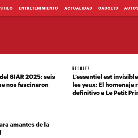
ESTILO
ENTRETENIMIENTO
ACTUALIDAD
GADGETS
AUTO
RELOJES
del SIAR 2025: seis
L’essentiel est invisibl
ue nos fascinaron
les yeux: El homenaje r
definitivo a Le Petit Pr
ara amantes de la
d