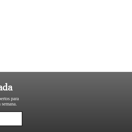
ada
pertos para
da semana.