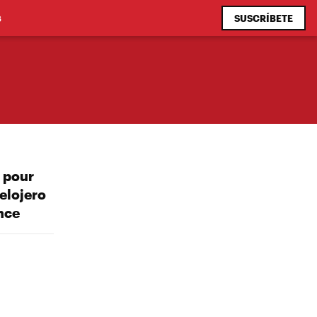
SUSCRÍBETE
S
e pour
elojero
ince