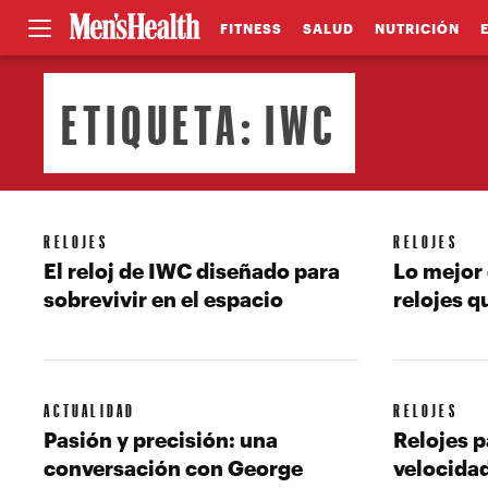
FITNESS
SALUD
NUTRICIÓN
ETIQUETA:
IWC
RELOJES
RELOJES
El reloj de IWC diseñado para
Lo mejor 
sobrevivir en el espacio
relojes q
ACTUALIDAD
RELOJES
Pasión y precisión: una
Relojes p
conversación con George
velocida