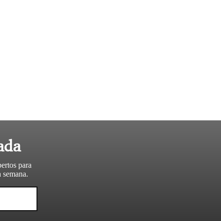
ada
pertos para
da semana.