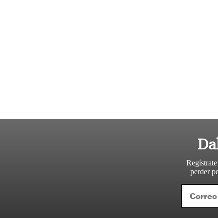
Da
Regístrate
perder pe