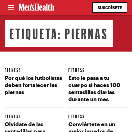
SUSCRÍBETE
ETIQUETA:
PIERNAS
FITNESS
FITNESS
Por qué los futbolistas
Esto le pasa a tu
deben fortalecer las
cuerpo si haces 100
piernas
sentadillas diarias
durante un mes
FITNESS
FITNESS
Olvídate de las
Conviértete en un
sentadillas para
mejor jugador de