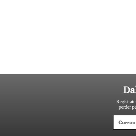
Da
Regístrate
perder pe