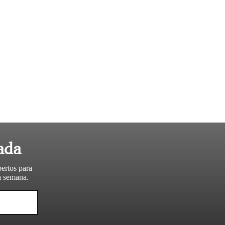
ada
pertos para
da semana.