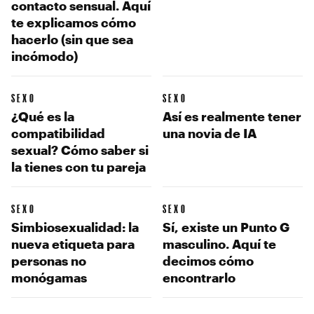
contacto sensual. Aquí
te explicamos cómo
hacerlo (sin que sea
incómodo)
SEXO
SEXO
¿Qué es la
Así es realmente tener
compatibilidad
una novia de IA
sexual? Cómo saber si
la tienes con tu pareja
SEXO
SEXO
Simbiosexualidad: la
Sí, existe un Punto G
nueva etiqueta para
masculino. Aquí te
personas no
decimos cómo
monógamas
encontrarlo