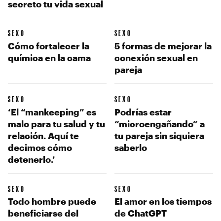
secreto tu vida sexual
SEXO
SEXO
Cómo fortalecer la
5 formas de mejorar la
química en la cama
conexión sexual en
pareja
SEXO
SEXO
‘El “mankeeping” es
Podrías estar
malo para tu salud y tu
“microengañando” a
relación. Aquí te
tu pareja sin siquiera
decimos cómo
saberlo
detenerlo.’
SEXO
SEXO
Todo hombre puede
El amor en los tiempos
beneficiarse del
de ChatGPT