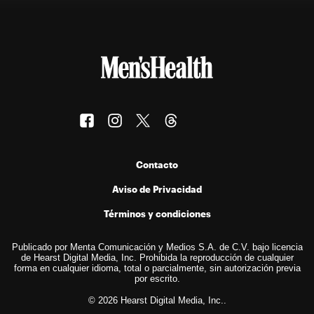
Contacto
Aviso de Privacidad
Términos y condiciones
Publicado por Menta Comunicación y Medios S.A. de C.V. bajo licencia
de Hearst Digital Media, Inc. Prohibida la reproducción de cualquier
forma en cualquier idioma, total o parcialmente, sin autorización previa
por escrito.
© 2026 Hearst Digital Media, Inc..