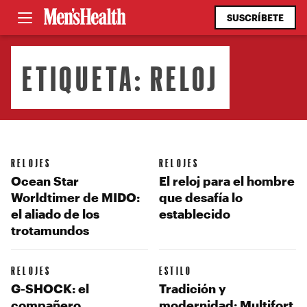
SUSCRÍBETE
ETIQUETA:
RELOJ
RELOJES
RELOJES
Ocean Star
El reloj para el hombre
Worldtimer de MIDO:
que desafía lo
el aliado de los
establecido
trotamundos
RELOJES
ESTILO
G-SHOCK: el
Tradición y
compañero
modernidad: Multifort