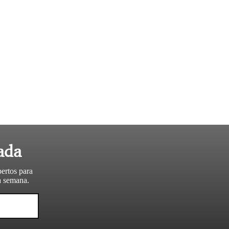
ada
pertos para
da semana.