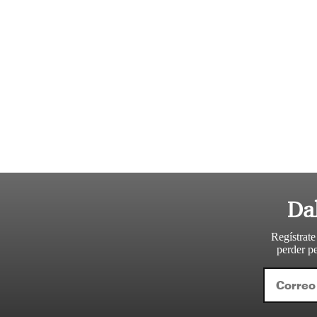
Da
Regístrate
perder pe