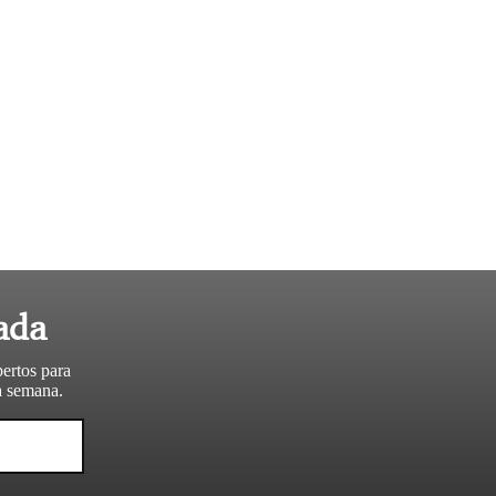
ada
pertos para
da semana.