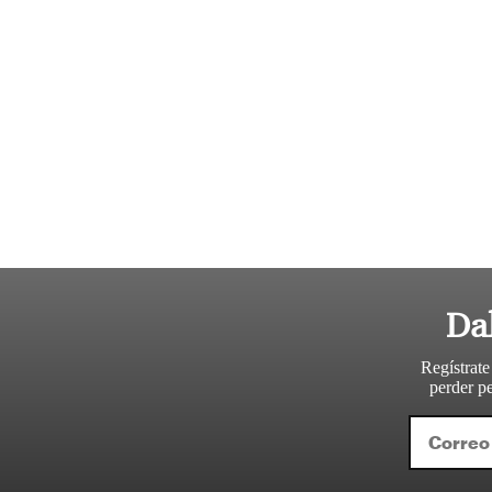
Da
Regístrate
perder pe