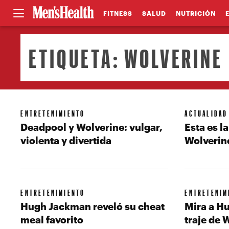
FITNESS
SALUD
NUTRICIÓN
ETIQUETA:
WOLVERINE
ENTRETENIMIENTO
ACTUALIDAD
Deadpool y Wolverine: vulgar,
Esta es l
violenta y divertida
Wolverin
ENTRETENIMIENTO
ENTRETENIM
Hugh Jackman reveló su cheat
Mira a H
meal favorito
traje de 