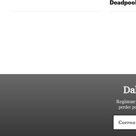
Deadpool
Da
Regístrate
perder pe