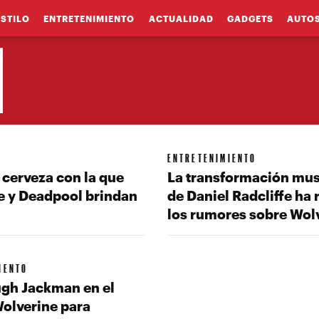
ESTILO
ENTRETENIMIENTO
ACTUALIDAD
GADGETS
AUTO
ENTRETENIMIENTO
a cerveza con la que
La transformación mus
e y Deadpool brindan
de Daniel Radcliffe ha 
los rumores sobre Wol
IENTO
ugh Jackman en el
Wolverine para