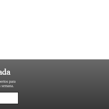
ada
pertos para
da semana.