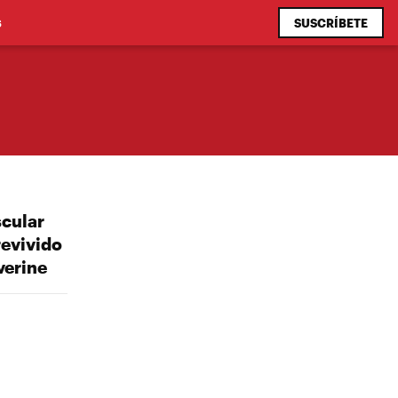
SUSCRÍBETE
S
cular
revivido
verine