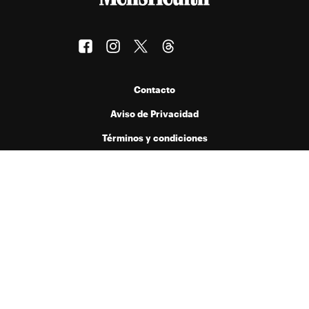
Contacto
Aviso de Privacidad
Términos y condiciones
Publicado por Menta Comunicación y Medios S.A. de C.V. bajo licencia
de Hearst Digital Media, Inc. Prohibida la reproducción de cualquier
forma en cualquier idioma, total o parcialmente, sin autorización previa
por escrito.
© 2026 Hearst Digital Media, Inc..