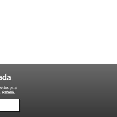
ada
pertos para
da semana.