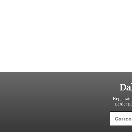
Da
Regístrate
perder pe