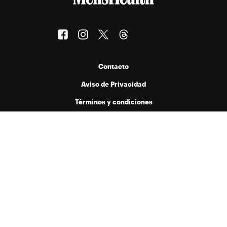
Contacto
Aviso de Privacidad
Términos y condiciones
Publicado por Menta Comunicación y Medios S.A. de C.V. bajo licencia
de Hearst Digital Media, Inc. Prohibida la reproducción de cualquier
forma en cualquier idioma, total o parcialmente, sin autorización previa
por escrito.
© 2026 Hearst Digital Media, Inc..