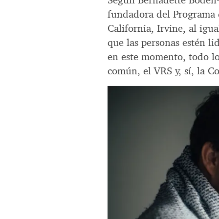
Según Bernadette Boden-A
fundadora del Programa d
California, Irvine, al igu
que las personas estén li
en este momento, todo lo 
común, el VRS y, sí, la Co