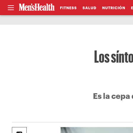
FITNESS
SALUD
NUTRICIÓN
Los sínt
Es la cepa