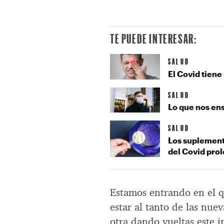
TE PUEDE INTERESAR:
SALUD
El Covid tiene
SALUD
Lo que nos ens
SALUD
Los suplement
del Covid pro
Estamos entrando en el qu
estar al tanto de las nue
otra dando vueltas este i