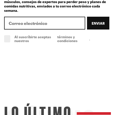
músculos, consejos de expertos para perder peso y planes de
comidas nutritivas, enviados a tu correo electrónico cada
semana.
ENVIAR
Al suscríbirte aceptas
términos y
.
(obligatorio)
nuestros
condiciones
LO ÚLTIMO