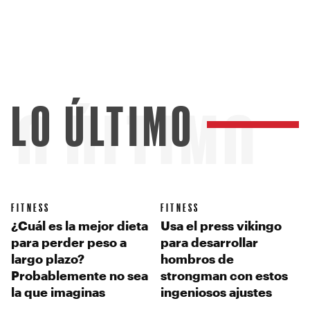
LO ÚLTIMO
LO ÚLTIMO
FITNESS
FITNESS
¿Cuál es la mejor dieta
Usa el press vikingo
para perder peso a
para desarrollar
largo plazo?
hombros de
Probablemente no sea
strongman con estos
la que imaginas
ingeniosos ajustes