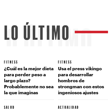
LO ÚLTIMO
LO ÚLTIMO
FITNESS
FITNESS
¿Cuál es la mejor dieta
Usa el press vikingo
para perder peso a
para desarrollar
largo plazo?
hombros de
Probablemente no sea
strongman con estos
la que imaginas
ingeniosos ajustes
SALUD
ACTUALIDAD