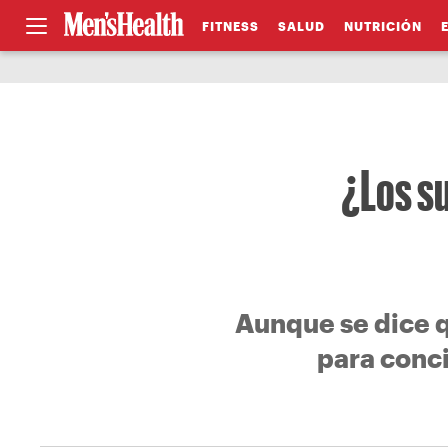
FITNESS
SALUD
NUTRICIÓN
¿Los s
Aunque se dice q
para conci