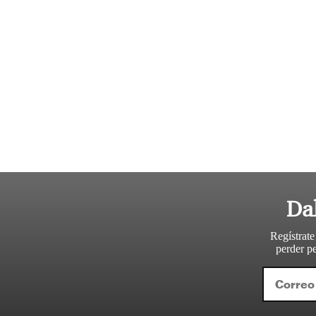
Da
Regístrate
perder pe