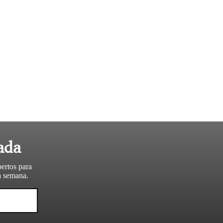
ada
pertos para
da semana.