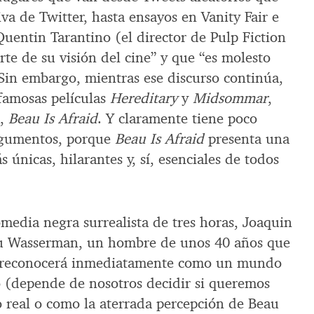
iva de Twitter, hasta ensayos en Vanity Fair e
Quentin Tarantino (el director de Pulp Fiction
arte de su visión del cine” y que “es molesto
 Sin embargo, mientras ese discurso continúa,
 famosas películas
Hereditary
y
Midsommar
,
a,
Beau Is Afraid
. Y claramente tiene poco
argumentos, porque
Beau Is Afraid
presenta una
 únicas, hilarantes y, sí, esenciales de todos
omedia negra surrealista de tres horas, Joaquin
au Wasserman, un hombre de unos 40 años que
co reconocerá inmediatamente como un mundo
o (depende de nosotros decidir si queremos
real o como la aterrada percepción de Beau