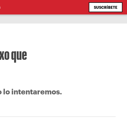
SUSCRÍBETE
S
exo que
o lo intentaremos.