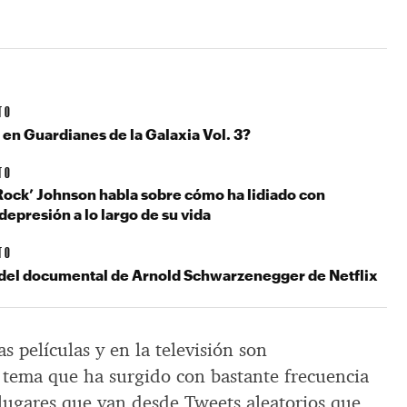
TO
en Guardianes de la Galaxia Vol. 3?
TO
ock’ Johnson habla sobre cómo ha lidiado con
epresión a lo largo de su vida
TO
er del documental de Arnold Schwarzenegger de Netflix
s películas y en la televisión son
n tema que ha surgido con bastante frecuencia
 lugares que van desde Tweets aleatorios que