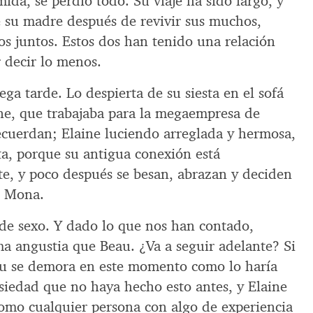
mida, se perdió todo. Su viaje ha sido largo, y
e su madre después de revivir sus muchos,
 juntos. Estos dos han tenido una relación
 decir lo menos.
ega tarde. Lo despierta de su siesta en el sofá
ine, que trabajaba para la megaempresa de
cuerdan; Elaine luciendo arreglada y hermosa,
a, porque su antigua conexión está
e, y poco después se besan, abrazan y deciden
e Mona.
 de sexo. Y dado lo que nos han contado,
ma angustia que Beau. ¿Va a seguir adelante? Si
au se demora en este momento como lo haría
siedad que no haya hecho esto antes, y Elaine
como cualquier persona con algo de experiencia