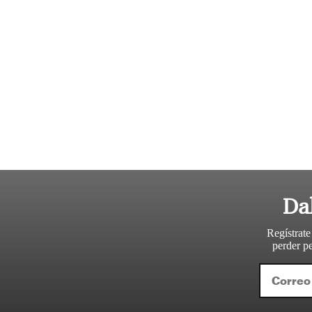
Da
Regístrate
perder pe