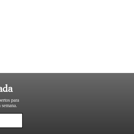
ada
pertos para
da semana.