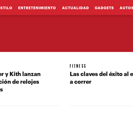
ESTILO
ENTRETENIMIENTO
ACTUALIDAD
GADGETS
AUTO
FITNESS
r y Kith lanzan
Las claves del éxito al
ión de relojes
a correr
os