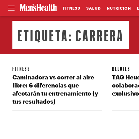
FITNESS
SALUD
NUTRICIÓN
ETIQUETA:
CARRERA
FITNESS
RELOJES
Caminadora vs correr al aire
TAG Heue
libre: 6 diferencias que
colaborac
afectarán tu entrenamiento (y
exclusiv
tus resultados)