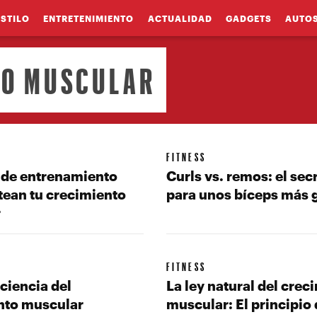
ESTILO
ENTRETENIMIENTO
ACTUALIDAD
GADGETS
AUTO
TO MUSCULAR
FITNESS
s de entrenamiento
Curls vs. remos: el sec
tean tu crecimiento
para unos bíceps más 
r
FITNESS
ciencia del
La ley natural del crec
nto muscular
muscular: El principio 