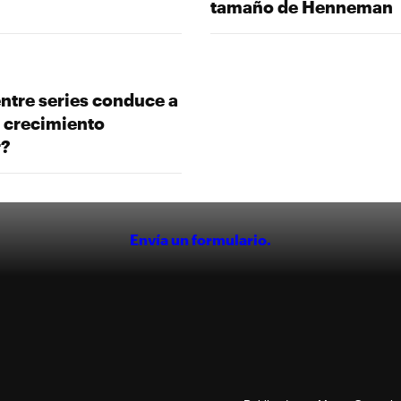
tamaño de Henneman
entre series conduce a
 crecimiento
r?
Envía un formulario.