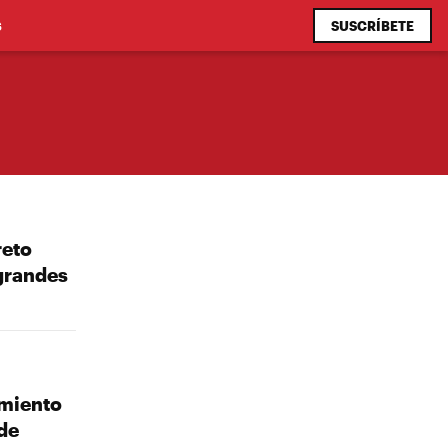
SUSCRÍBETE
S
reto
grandes
imiento
de