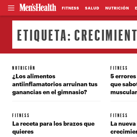
FITNESS
SALUD
NUTRICIÓN
ETIQUETA:
CRECIMIEN
NUTRICIÓN
FITNESS
¿Los alimentos
5 errore
antiinflamatorios arruinan tus
que sabo
ganancias en el gimnasio?
muscula
FITNESS
FITNESS
La receta para los brazos que
La nueva 
quieres
crecimie