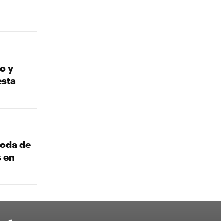
o y
esta
boda de
s en