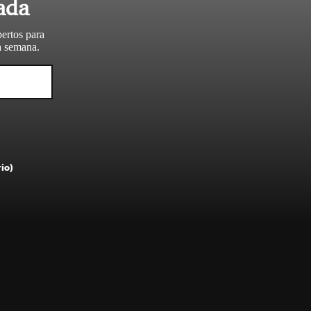
ada
pertos para
da semana.
rio)