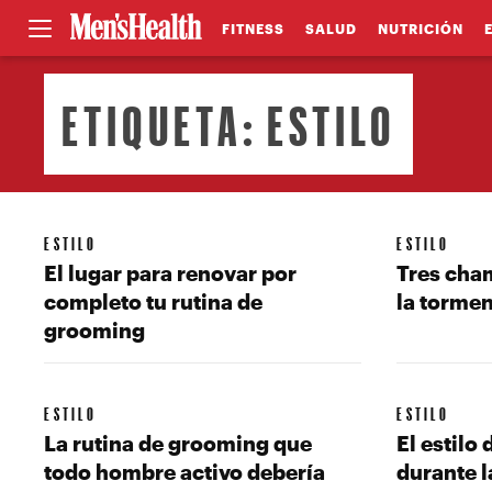
FITNESS
SALUD
NUTRICIÓN
ETIQUETA:
ESTILO
ESTILO
ESTILO
El lugar para renovar por
Tres cha
completo tu rutina de
la torme
grooming
ESTILO
ESTILO
La rutina de grooming que
El estilo
todo hombre activo debería
durante l