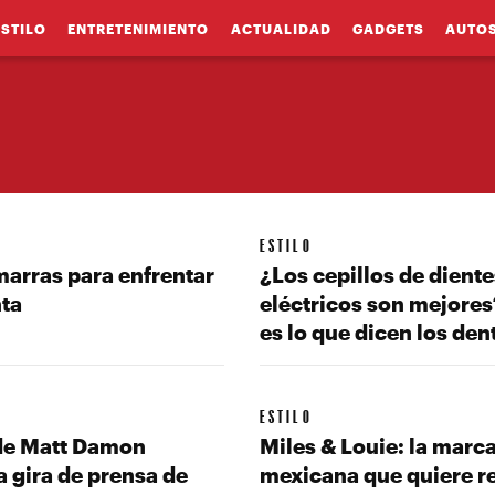
ESTILO
ENTRETENIMIENTO
ACTUALIDAD
GADGETS
AUTO
ESTILO
marras para enfrentar
¿Los cepillos de diente
nta
eléctricos son mejores
es lo que dicen los dent
ESTILO
 de Matt Damon
Miles & Louie: la marc
a gira de prensa de
mexicana que quiere re