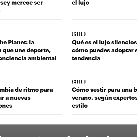
sey merece ser
el lujo
o
ESTILO
he Planet: la
Qué es el lujo silencios
n que une deporte,
cómo puedes adoptar 
conciencia ambiental
tendencia
ESTILO
ambia de ritmo para
Cómo vestir para una 
ar a nuevas
verano, según experto
ones
estilo