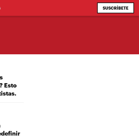
SUSCRÍBETE
S
s
? Esto
istas.
a
definir