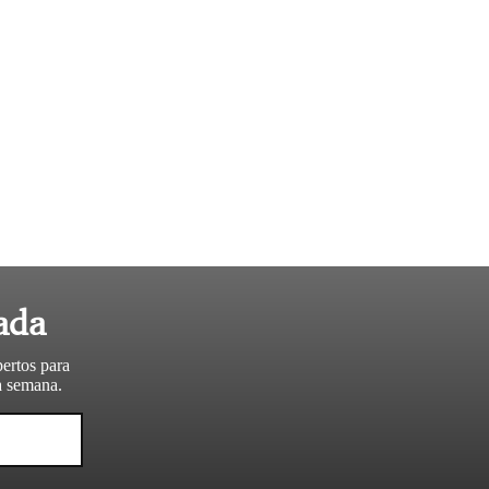
ada
pertos para
da semana.