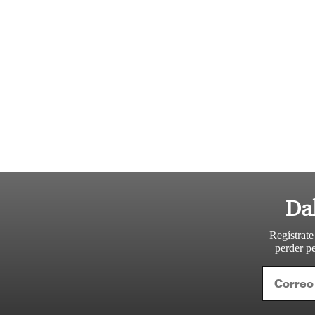
Da
Regístrate
perder pe