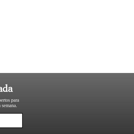
ada
pertos para
da semana.