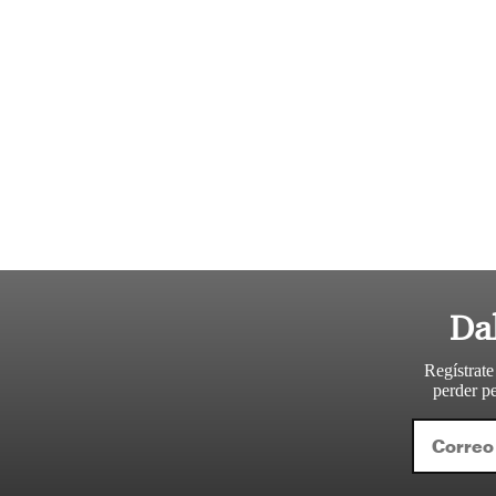
Da
Regístrate
perder pe