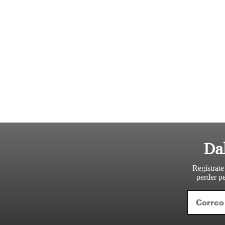
Da
Regístrate
perder pe