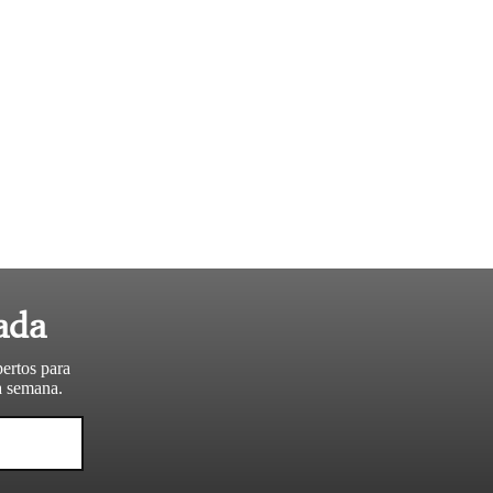
ada
pertos para
da semana.