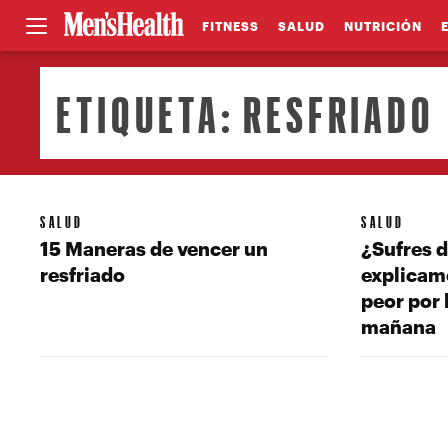
FITNESS
SALUD
NUTRICIÓN
ETIQUETA:
RESFRIADO
SALUD
SALUD
15 Maneras de vencer un
¿Sufres d
resfriado
explicamo
peor por 
mañana