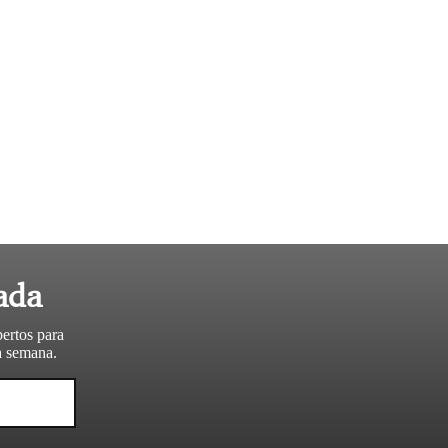
ada
pertos para
da semana.