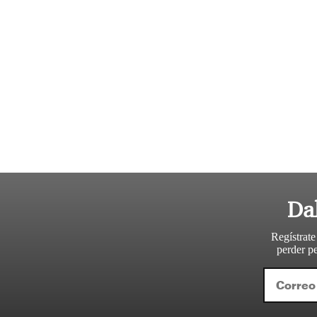
Da
Regístrate
perder pe