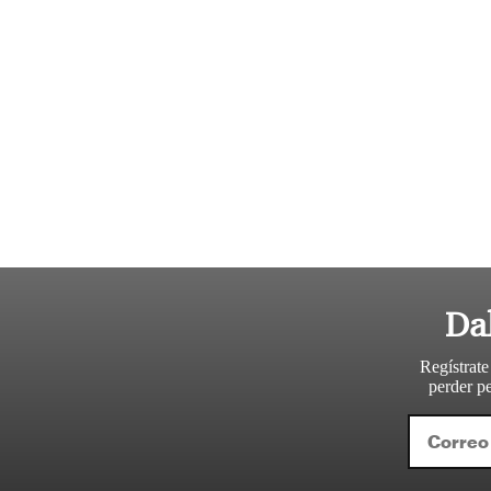
Da
Regístrate
perder pe