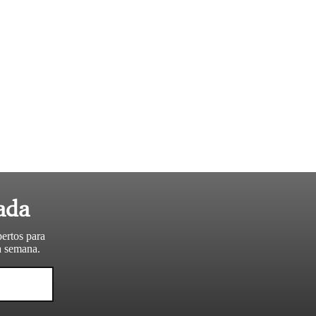
ada
pertos para
da semana.