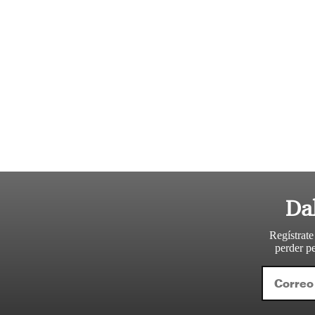
Da
Regístrate
perder pe