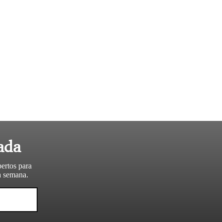
ada
pertos para
da semana.