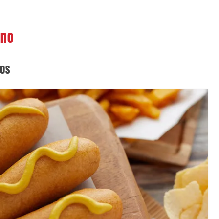
eno
dos