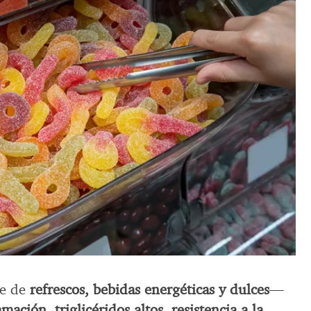
te de
refrescos, bebidas energéticas y dulces
—
amación, triglicéridos altos, resistencia a la