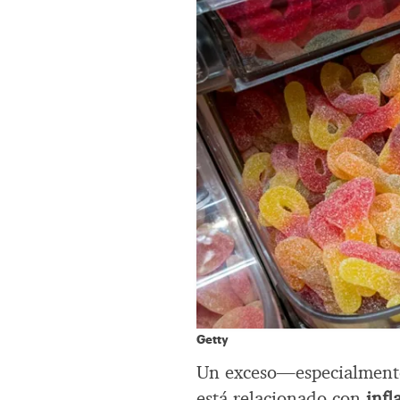
Getty
Un exceso—especialmen
está relacionado con
infl