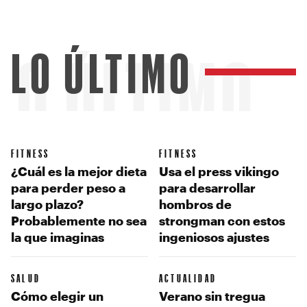
LO ÚLTIMO
LO ÚLTIMO
FITNESS
FITNESS
¿Cuál es la mejor dieta
Usa el press vikingo
para perder peso a
para desarrollar
largo plazo?
hombros de
Probablemente no sea
strongman con estos
la que imaginas
ingeniosos ajustes
SALUD
ACTUALIDAD
Cómo elegir un
Verano sin tregua