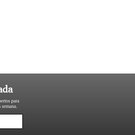
ada
pertos para
da semana.