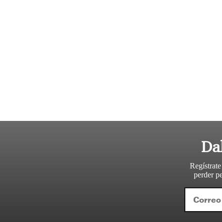
Da
Regístrate
perder pe