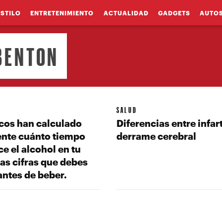
ESTILO
ENTRETENIMIENTO
ACTUALIDAD
GADGETS
AUTO
 BENTON
SALUD
cos han calculado
Diferencias entre infar
nte cuánto tiempo
derrame cerebral
 el alcohol en tu
as cifras que debes
antes de beber.