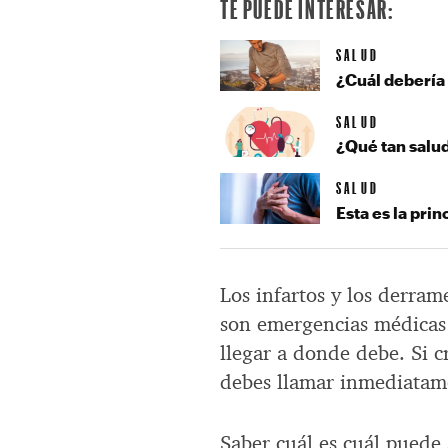
TE PUEDE INTERESAR:
SALUD
¿Cuál debería
SALUD
¿Qué tan salud
SALUD
Esta es la pri
Los infartos y los derra
son emergencias médicas
llegar a donde debe. Si c
debes llamar inmediatame
Saber cuál es cuál puede