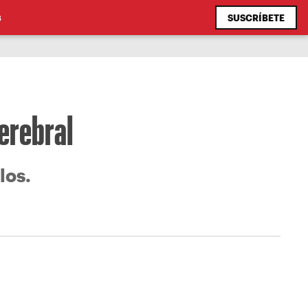
SUSCRÍBETE
S
cerebral
los.