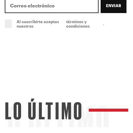
ENVIAR
Al suscríbirte aceptas
términos y
.
(obligatorio)
nuestros
condiciones
LO ÚLTIMO
LO ÚLTIMO