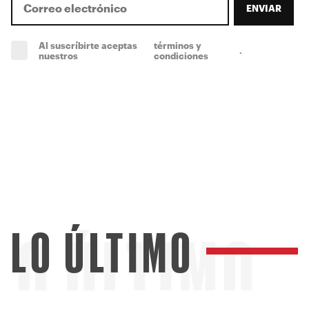
ENVIAR
Al suscríbirte aceptas
términos y
.
(obligatorio)
nuestros
condiciones
LO ÚLTIMO
LO ÚLTIMO