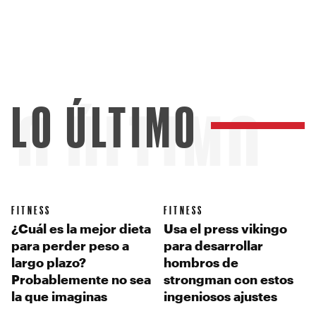
LO ÚLTIMO
LO ÚLTIMO
FITNESS
FITNESS
¿Cuál es la mejor dieta
Usa el press vikingo
para perder peso a
para desarrollar
largo plazo?
hombros de
Probablemente no sea
strongman con estos
la que imaginas
ingeniosos ajustes